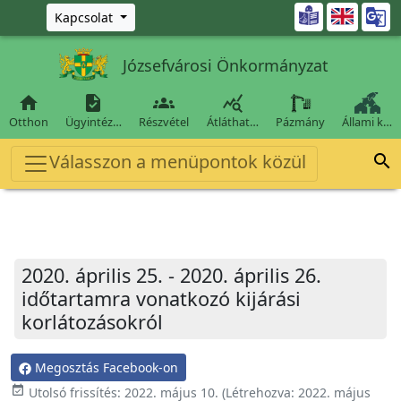
Ugrás a fő tartalomra

Kapcsolat
Józsefvárosi Önkormányzat




Otthon
Ügyintéz…
Részvétel
Átláthat…
Pázmány
Állami k…
Válasszon a menüpontok közül

2020. április 25. - 2020. április 26.
időtartamra vonatkozó kijárási
korlátozásokról
Megosztás Facebook-on
event_available
Utolsó frissítés:
2022. május 10.
(Létrehozva:
2022. május