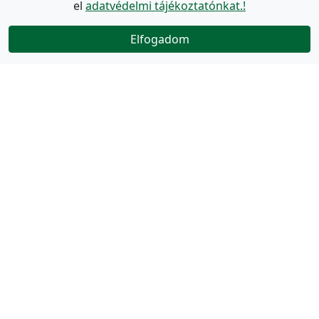
el
adatvédelmi tájékoztatónkat.!
Elfogadom
