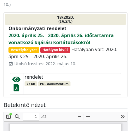
10.
)
18/2020.
(IV.24.)
Önkormányzati rendelet
2020. április 25. - 2020. április 26. időtartamra
vonatkozó kijárási korlátozásokról
Hatályban volt: 2020.
Veszélyhelyzet
Hatályon kívül
április 25. - 2020. április 26.
Utolsó frissítés: 2022. május 10.
event_available
rendelet
77 KB
PDF dokumentum
Betekintő nézet