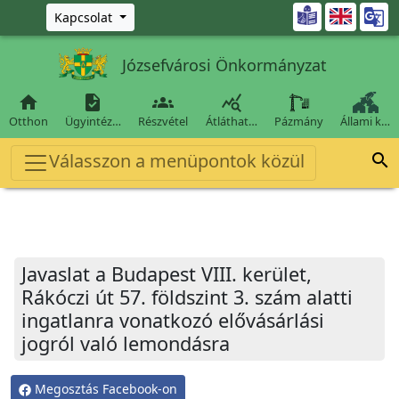
Ugrás a fő tartalomra

Kapcsolat
Józsefvárosi Önkormányzat




Otthon
Ügyintéz…
Részvétel
Átláthat…
Pázmány
Állami k…
Válasszon a menüpontok közül

Javaslat a Budapest VIII. kerület,
Rákóczi út 57. földszint 3. szám alatti
ingatlanra vonatkozó elővásárlási
jogról való lemondásra
Megosztás Facebook-on