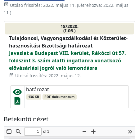
event_available
Utolsó frissítés:
2022. május 11.
(Létrehozva:
2022. május
11.
)
18/2020.
(I.06.)
Tulajdonosi, Vagyongazdálkodási és Közterület-
hasznosítási Bizottsági határozat
Javaslat a Budapest VIII. kerület, Rákóczi út 57.
földszint 3. szám alatti ingatlanra vonatkozó
elővásárlási jogról való lemondásra
Utolsó frissítés: 2022. május 12.
event_available
határozat
136 KB
PDF dokumentum
Betekintő nézet