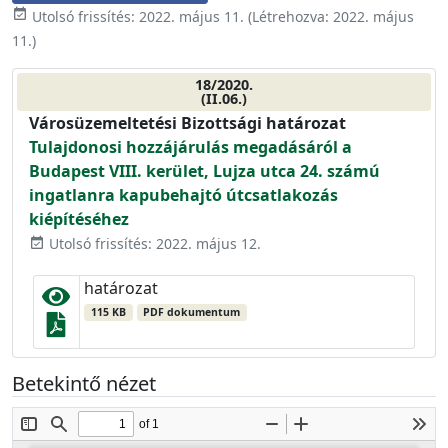
event_available
Utolsó frissítés:
2022. május 11.
(Létrehozva:
2022. május
11.
)
18/2020.
(II.06.)
Városüzemeltetési Bizottsági határozat
Tulajdonosi hozzájárulás megadásáról a
Budapest VIII. kerület, Lujza utca 24. számú
ingatlanra kapubehajtó útcsatlakozás
kiépítéséhez
Utolsó frissítés: 2022. május 12.
event_available
határozat
115 KB
PDF dokumentum
Betekintő nézet