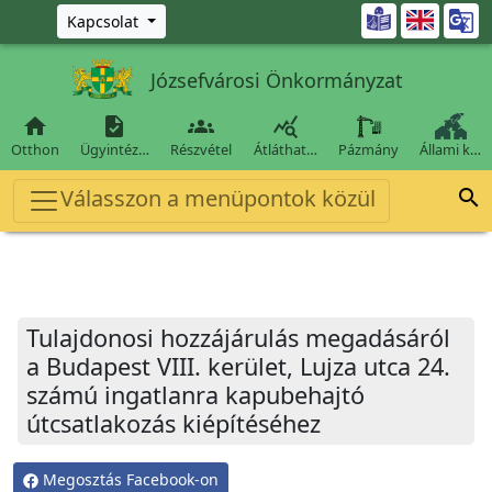
Ugrás a fő tartalomra

Kapcsolat
Józsefvárosi Önkormányzat




Otthon
Ügyintéz…
Részvétel
Átláthat…
Pázmány
Állami k…
Válasszon a menüpontok közül

Tulajdonosi hozzájárulás megadásáról
a Budapest VIII. kerület, Lujza utca 24.
számú ingatlanra kapubehajtó
útcsatlakozás kiépítéséhez
Megosztás Facebook-on