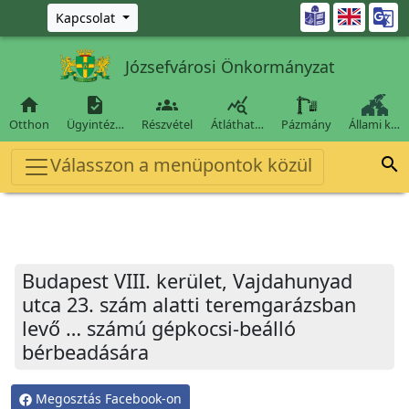
Ugrás a fő tartalomra

Kapcsolat
Józsefvárosi Önkormányzat




Otthon
Ügyintéz…
Részvétel
Átláthat…
Pázmány
Állami k…
Válasszon a menüpontok közül

Budapest VIII. kerület, Vajdahunyad
utca 23. szám alatti teremgarázsban
levő … számú gépkocsi-beálló
bérbeadására
Megosztás Facebook-on