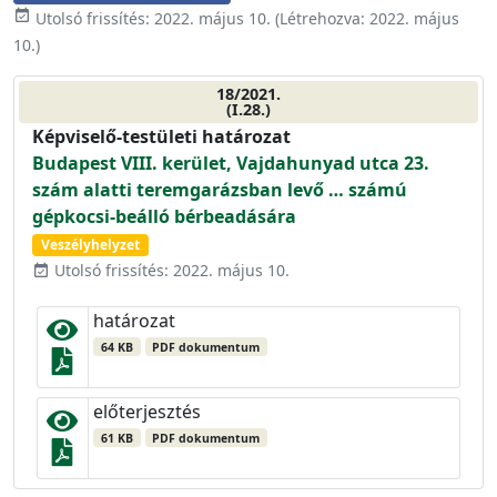
event_available
Utolsó frissítés:
2022. május 10.
(Létrehozva:
2022. május
10.
)
18/2021.
(I.28.)
Képviselő-testületi határozat
Budapest VIII. kerület, Vajdahunyad utca 23.
szám alatti teremgarázsban levő … számú
gépkocsi-beálló bérbeadására
Veszélyhelyzet
Utolsó frissítés: 2022. május 10.
event_available
határozat
64 KB
PDF dokumentum
előterjesztés
61 KB
PDF dokumentum