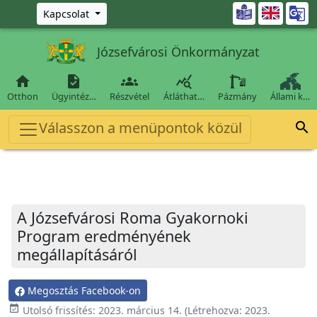
Ugrás a fő tartalomra

Kapcsolat
Józsefvárosi Önkormányzat




Otthon
Ügyintéz…
Részvétel
Átláthat…
Pázmány
Állami k…
Válasszon a menüpontok közül

A Józsefvárosi Roma Gyakornoki
Program eredményének
megállapításáról
Megosztás Facebook-on
event_available
Utolsó frissítés:
2023. március 14.
(Létrehozva:
2023.