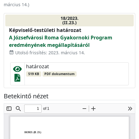
március 14.
)
18/2023.
(II.23.)
Képviselő-testületi határozat
A Józsefvárosi Roma Gyakornoki Program
eredményének megállapításáról
Utolsó frissítés: 2023. március 14.
event_available
határozat
519 KB
PDF dokumentum
Betekintő nézet