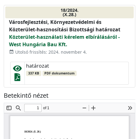
18/2024.
(X.28.)
Városfejlesztési, Környezetvédelmi és
Közterület-hasznosítási Bizottsági határozat
Közterület-használati kérelem elbírálásáról -
West Hungária Bau Kft.
Utolsó frissítés: 2024. november 4.
event_available
határozat
337 KB
PDF dokumentum
Betekintő nézet