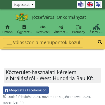
Ugrás a fő tartalomra

Kapcsolat
Józsefvárosi Önkormányzat




Otthon
Ügyintéz…
Részvétel
Átláthat…
Pázmány
Állami k…
Válasszon a menüpontok közül

Közterület-használati kérelem
elbírálásáról - West Hungária Bau Kft.
Megosztás Facebook-on
event_available
Utolsó frissítés:
2024. november 4.
(Létrehozva:
2024.
november 4.
)