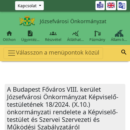
Ugrás a fő tartalomra

Kapcsolat
Józsefvárosi Önkormányzat




Otthon
Ügyintéz…
Részvétel
Átláthat…
Pázmány
Állami k…
Válasszon a menüpontok közül

A Budapest Főváros VIII. kerület
Józsefvárosi Önkormányzat Képviselő-
testületének 18/2024. (X.10.)
önkormányzati rendelete a Képviselő-
testület és Szervei Szervezeti és
Működési Szabályzatáról