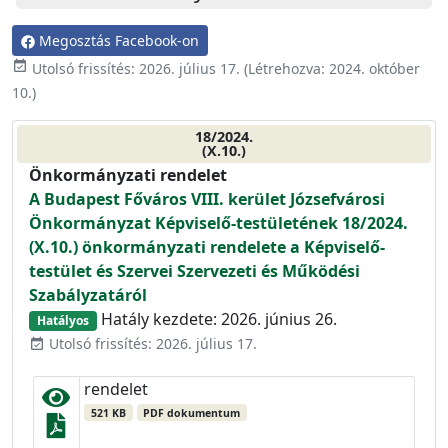
Megosztás Facebook-on
event_available
Utolsó frissítés:
2026. július 17.
(Létrehozva:
2024. október
10.
)
18/2024.
(X.10.)
Önkormányzati rendelet
A Budapest Főváros VIII. kerület Józsefvárosi
Önkormányzat Képviselő-testületének 18/2024.
(X.10.) önkormányzati rendelete a Képviselő-
testület és Szervei Szervezeti és Működési
Szabályzatáról
Hatály kezdete: 2026. június 26.
Hatályos
Utolsó frissítés: 2026. július 17.
event_available
rendelet
521 KB
PDF dokumentum