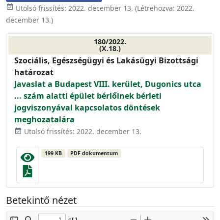
event_available
Utolsó frissítés:
2022. december 13.
(Létrehozva:
2022.
december 13.
)
180/2022.
(X.18.)
Szociális, Egészségügyi és Lakásügyi Bizottsági
határozat
Javaslat a Budapest VIII. kerület, Dugonics utca
... szám alatti épület bérlőinek bérleti
jogviszonyával kapcsolatos döntések
meghozatalára
Utolsó frissítés: 2022. december 13.
event_available
199 KB
PDF dokumentum
Betekintő nézet