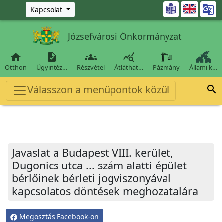
Ugrás a fő tartalomra

Kapcsolat
Józsefvárosi Önkormányzat




Otthon
Ügyintéz…
Részvétel
Átláthat…
Pázmány
Állami k…
Válasszon a menüpontok közül

Javaslat a Budapest VIII. kerület,
Dugonics utca ... szám alatti épület
bérlőinek bérleti jogviszonyával
kapcsolatos döntések meghozatalára
Megosztás Facebook-on