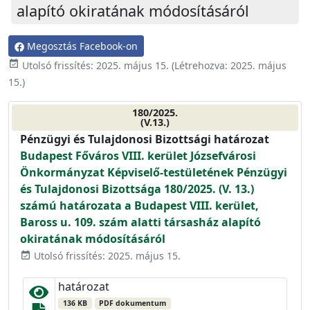
alapító okiratának módosításáról
Megosztás Facebook-on
event_available
Utolsó frissítés:
2025. május 15.
(Létrehozva:
2025. május
15.
)
180/2025.
(V.13.)
Pénzügyi és Tulajdonosi Bizottsági határozat
Budapest Főváros VIII. kerület Józsefvárosi
Önkormányzat Képviselő-testületének Pénzügyi
és Tulajdonosi Bizottsága 180/2025. (V. 13.)
számú határozata a Budapest VIII. kerület,
Baross u. 109. szám alatti társasház alapító
okiratának módosításáról
Utolsó frissítés: 2025. május 15.
event_available
határozat
136 KB
PDF dokumentum