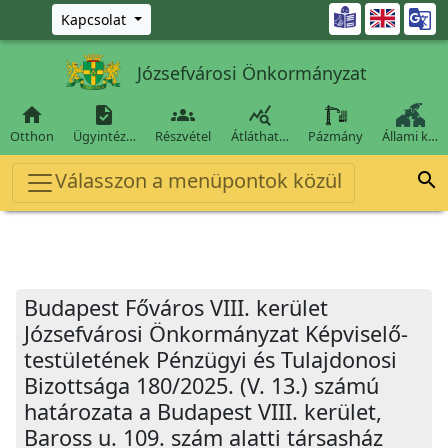
Ugrás a fő tartalomra

Kapcsolat
Józsefvárosi Önkormányzat




Otthon
Ügyintéz…
Részvétel
Átláthat…
Pázmány
Állami k…
Válasszon a menüpontok közül

Budapest Főváros VIII. kerület
Józsefvárosi Önkormányzat Képviselő-
testületének Pénzügyi és Tulajdonosi
Bizottsága 180/2025. (V. 13.) számú
határozata a Budapest VIII. kerület,
Baross u. 109. szám alatti társasház