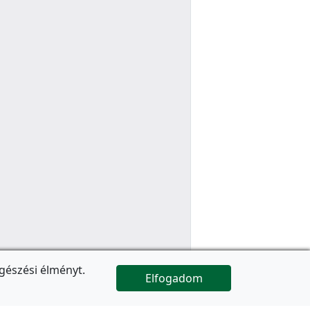
gészési élményt.
Elfogadom

Az oldal folytatódik