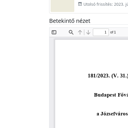
Utolsó frissítés: 2023. j
event_available
Betekintő nézet