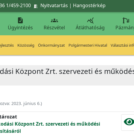
36 1/459-2100
Nyitvatartás
|
Hangostérkép




Ügyintézés
Részvétel
Átláthatóság
Pázmán
jlesztés
Közösség
Önkormányzat
Polgármesteri Hivatal
Választási in
odási Központ Zrt. szervezeti és működé
hozva:
2023. június 6.
)
atározat
kodási Központ Zrt. szervezeti és működési
ításáról