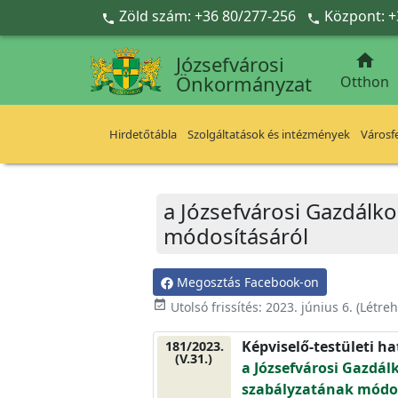
Ugrás a fő tartalomra
Zöld szám: +36 80/277-256
Központ: +



Józsefvárosi
Önkormányzat
Otthon
Hirdetőtábla
Szolgáltatások és intézmények
Városfe
a Józsefvárosi Gazdálk
módosításáról
Megosztás Facebook-on
event_available
Utolsó frissítés:
2023. június 6.
(Létre
Képviselő-testületi h
181/2023.
(V.31.)
a Józsefvárosi Gazdál
szabályzatának módos