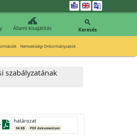


y
Állami kisajátítás
Keresés
formációk
Nemzetiségi Önkormányzatok
si szabályzatának
határozat
94 KB
PDF dokumentum