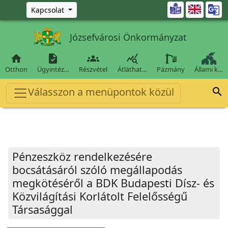
Ugrás a fő tartalomra

Kapcsolat
Józsefvárosi Önkormányzat




Otthon
Ügyintéz…
Részvétel
Átláthat…
Pázmány
Állami k…
Válasszon a menüpontok közül

Pénzeszköz rendelkezésére
bocsátásáról szóló megállapodás
megkötéséről a BDK Budapesti Dísz- és
Közvilágítási Korlátolt Felelősségű
Társasággal