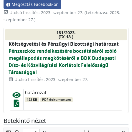
Megosztás Facebook-on
event_available
Utolsó frissítés:
2023. szeptember 27.
(Létrehozva:
2023.
szeptember 27.
)
181/2023.
(IX.18.)
Költségvetési és Pénzügyi Bizottsági határozat
Pénzeszköz rendelkezésére bocsátásáról szóló
megállapodás megkötéséről a BDK Budapesti
Dísz- és Közvilágítási Korlátolt Felelősségű
Társasággal
Utolsó frissítés: 2023. szeptember 27.
event_available
határozat
122 KB
PDF dokumentum
Betekintő nézet