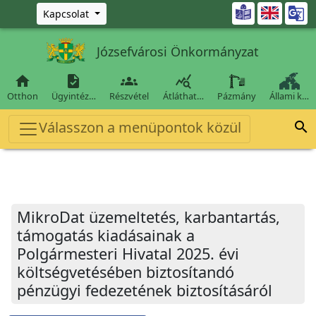
Ugrás a fő tartalomra

Kapcsolat
Józsefvárosi Önkormányzat




Otthon
Ügyintéz…
Részvétel
Átláthat…
Pázmány
Állami k…
Válasszon a menüpontok közül

MikroDat üzemeltetés, karbantartás,
támogatás kiadásainak a
Polgármesteri Hivatal 2025. évi
költségvetésében biztosítandó
pénzügyi fedezetének biztosításáról