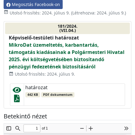
Megosztás Facebook-on
event_available
Utolsó frissítés:
2024. július 9.
(Létrehozva:
2024. július 9.
)
181/2024.
(VII.04.)
Képviselő-testületi határozat
MikroDat üzemeltetés, karbantartás,
támogatás kiadásainak a Polgármesteri Hivatal
2025. évi költségvetésében biztosítandó
pénzügyi fedezetének biztosításáról
Utolsó frissítés: 2024. július 9.
event_available
határozat
442 KB
PDF dokumentum
Betekintő nézet