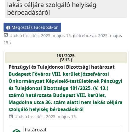
lakás céljára szolgáló helyiség
bérbeadásáról
Megosztás Facebook-on
event_available
Utolsó frissítés:
2025. május 15.
(Létrehozva:
2025. május
15.
)
181/2025.
(V.13.)
Pénzügyi és Tulajdonosi Bizottsági határozat
Budapest Főváros VIII. kerület Józsefvárosi
Önkormányzat Képviselő-testületének Pénzügyi
és Tulajdonosi Bizottsága 181/2025. (V. 13.)
számú határozata Budapest VIII. kerület,
Magdolna utca 36. szám alatti nem lakás céljára
szolgáló helyiség bérbeadásáról
Utolsó frissítés: 2025. május 15.
event_available
határozat