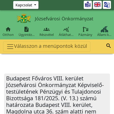
Ugrás a fő tartalomra

Kapcsolat
Józsefvárosi Önkormányzat




Otthon
Ügyintéz…
Részvétel
Átláthat…
Pázmány
Állami k…
Válasszon a menüpontok közül

Budapest Főváros VIII. kerület
Józsefvárosi Önkormányzat Képviselő-
testületének Pénzügyi és Tulajdonosi
Bizottsága 181/2025. (V. 13.) számú
határozata Budapest VIII. kerület,
Magdolna utca 36. szám alatti nem