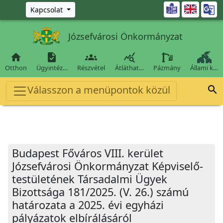
Ugrás a fő tartalomra

Kapcsolat
Józsefvárosi Önkormányzat




Otthon
Ügyintéz…
Részvétel
Átláthat…
Pázmány
Állami k…
Válasszon a menüpontok közül

Budapest Főváros VIII. kerület
Józsefvárosi Önkormányzat Képviselő-
testületének Társadalmi Ügyek
Bizottsága 181/2025. (V. 26.) számú
határozata a 2025. évi egyházi
pályázatok elbírálásáról