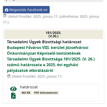
Megosztás Facebook-on
event_available
Utolsó frissítés:
2025. június 17.
(Létrehozva:
2025. június
17.
)
181/2025.
(V.26.)
Társadalmi Ügyek Bizottsági határozat
Budapest Főváros VIII. kerület Józsefvárosi
Önkormányzat Képviselő-testületének
Társadalmi Ügyek Bizottsága 181/2025. (V. 26.)
számú határozata a 2025. évi egyházi
pályázatok elbírálásáról
Utolsó frissítés: 2025. június 17.
event_available
határozat
462 KB
PDF dokumentum