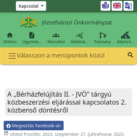
Ugrás a fő tartalomra

Kapcsolat
Józsefvárosi Önkormányzat




Otthon
Ügyintéz…
Részvétel
Átláthat…
Pázmány
Állami k…
Válasszon a menüpontok közül

A „Bérházfelújítás II. - JVÖ” tárgyú
közbeszerzési eljárással kapcsolatos 2.
közbenső döntésről
Megosztás Facebook-on
event_available
Utolsó frissítés:
2023. szeptember 27.
(Létrehozva:
2023.