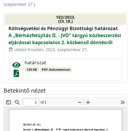
szeptember 27.
)
182/2023.
(IX.18.)
Költségvetési és Pénzügyi Bizottsági határozat
A „Bérházfelújítás II. - JVÖ” tárgyú közbeszerzési
eljárással kapcsolatos 2. közbenső döntésről
Utolsó frissítés: 2023. szeptember 27.
event_available
határozat
129 KB
PDF dokumentum
Betekintő nézet