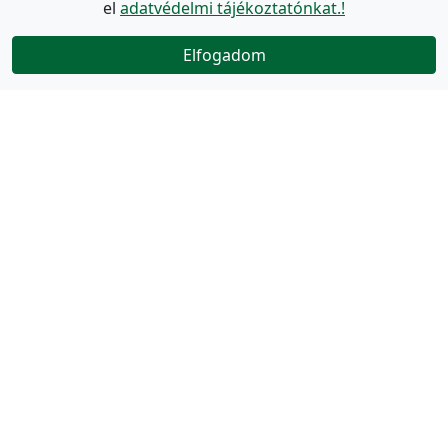
el
adatvédelmi tájékoztatónkat.!
Elfogadom
