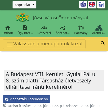
Ugrás a fő tartalomra

Kapcsolat
Józsefvárosi Önkormányzat




Otthon
Ügyintéz…
Részvétel
Átláthat…
Pázmány
Állami k…
Válasszon a menüpontok közül

A Budapest VIII. kerület, Gyulai Pál u.
8. szám alatti Társasház életveszély
elhárítása iránti kérelméről
Megosztás Facebook-on
event_available
Utolsó frissítés:
2023. június 22.
(Létrehozva:
2023. június