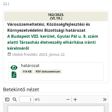
22.
)
182/2023.
(VI.19.)
Városüzemeltetési, Közösségfejlesztési és
Környezetvédelmi Bizottsági határozat
A Budapest VIII. kerület, Gyulai Pál u. 8. szám
alatti Társasház életveszély elhárítása iránti
kérelméről
Utolsó frissítés: 2023. június 22.
event_available
határozat
114 KB
PDF dokumentum
Betekintő nézet