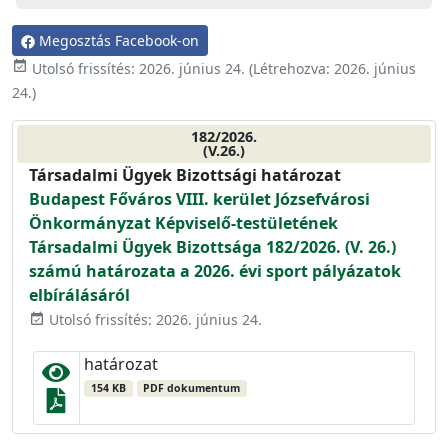
Megosztás Facebook-on
event_available
Utolsó frissítés:
2026. június 24.
(Létrehozva:
2026. június
24.
)
182/2026.
(V.26.)
Társadalmi Ügyek Bizottsági határozat
Budapest Főváros VIII. kerület Józsefvárosi
Önkormányzat Képviselő-testületének
Társadalmi Ügyek Bizottsága 182/2026. (V. 26.)
számú határozata a 2026. évi sport pályázatok
elbírálásáról
Utolsó frissítés: 2026. június 24.
event_available
határozat
154 KB
PDF dokumentum