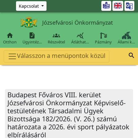
Ugrás a fő tartalomra

Kapcsolat
Józsefvárosi Önkormányzat




Otthon
Ügyintéz…
Részvétel
Átláthat…
Pázmány
Állami k…
Válasszon a menüpontok közül

Budapest Főváros VIII. kerület
Józsefvárosi Önkormányzat Képviselő-
testületének Társadalmi Ügyek
Bizottsága 182/2026. (V. 26.) számú
határozata a 2026. évi sport pályázatok
elbírálásáról