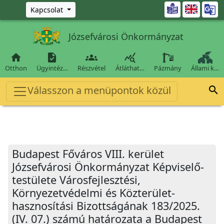
Ugrás a fő tartalomra

Kapcsolat
Józsefvárosi Önkormányzat




Otthon
Ügyintéz…
Részvétel
Átláthat…
Pázmány
Állami k…
Válasszon a menüpontok közül

Budapest Főváros VIII. kerület
Józsefvárosi Önkormányzat Képviselő-
testülete Városfejlesztési,
Környezetvédelmi és Közterület-
hasznosítási Bizottságának 183/2025.
(IV. 07.) számú határozata a Budapest