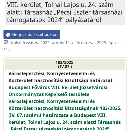
VIII. kerület, Tolnai Lajos u. 24. szám
alatti Társasház „Pécsi Eszter társasházi
támogatások 2024” pályázatáról
Megosztás Facebook-on
event_available
Utolsó frissítés:
2025. április 11.
(Létrehozva:
2025. április
11.
)
183/2025.
(IV.07.)
Városfejlesztési, Környezetvédelmi és
Közterület-hasznosítási Bizottsági határozat
Budapest Főváros VIII. kerület Józsefvárosi
Önkormányzat Képviselő-testülete
Városfejlesztési, Környezetvédelmi és
Közterület-hasznosítási Bizottságának 183/2025.
(IV. 07.) számú határozata a Budapest VIII.
kerület, Tolnai Lajos u. 24. szám alatti Társasház
„Pécsi Eszter társasházi támogatások 2024”