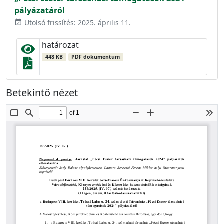
pályázatáról
Utolsó frissítés: 2025. április 11.
event_available
határozat
448 KB
PDF dokumentum
Betekintő nézet