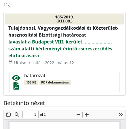
11.
)
185/2019.
(XII.08.)
Tulajdonosi, Vagyongazdálkodási és Közterület-
hasznosítási Bizottsági határozat
Javaslat a Budapest VIII. kerület, ………………..
szám alatti bérleményt érintő csereszerződés
elutasítására
Utolsó frissítés: 2022. május 12.
event_available
határozat
155 KB
PDF dokumentum
Betekintő nézet