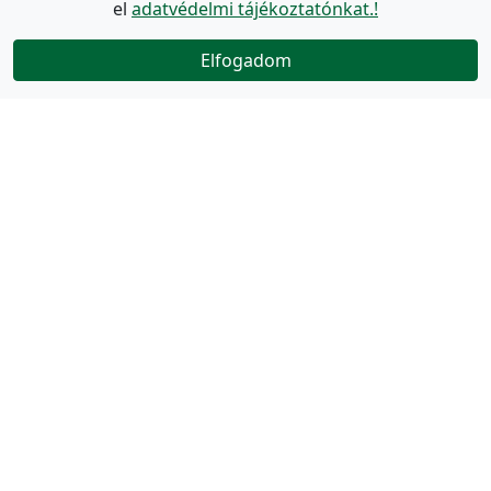
el
adatvédelmi tájékoztatónkat.!
Elfogadom
