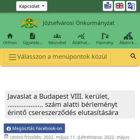
Ugrás a fő tartalomra

Kapcsolat
Józsefvárosi Önkormányzat




Otthon
Ügyintéz…
Részvétel
Átláthat…
Pázmány
Állami k…
Válasszon a menüpontok közül

Javaslat a Budapest VIII. kerület,
……………….. szám alatti bérleményt
érintő csereszerződés elutasítására
Megosztás Facebook-on
event_available
Utolsó frissítés:
2022. május 11.
(Létrehozva:
2022. május