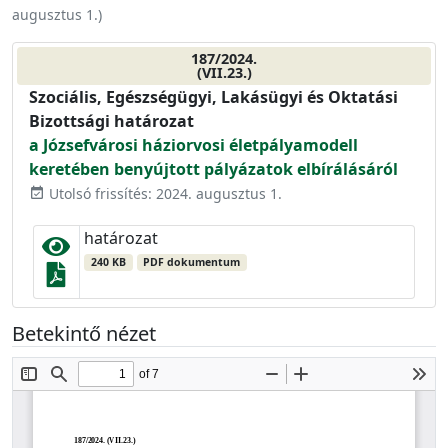
augusztus 1.
)
187/2024.
(VII.23.)
Szociális, Egészségügyi, Lakásügyi és Oktatási
Bizottsági határozat
a Józsefvárosi háziorvosi életpályamodell
keretében benyújtott pályázatok elbírálásáról
Utolsó frissítés: 2024. augusztus 1.
event_available
határozat
240 KB
PDF dokumentum
Betekintő nézet