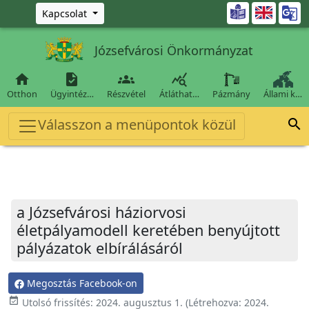
Ugrás a fő tartalomra

Kapcsolat
Józsefvárosi Önkormányzat




Otthon
Ügyintéz…
Részvétel
Átláthat…
Pázmány
Állami k…
Válasszon a menüpontok közül

a Józsefvárosi háziorvosi
életpályamodell keretében benyújtott
pályázatok elbírálásáról
Megosztás Facebook-on
event_available
Utolsó frissítés:
2024. augusztus 1.
(Létrehozva:
2024.