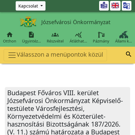
Ugrás a fő tartalomra

Kapcsolat
Józsefvárosi Önkormányzat




Otthon
Ügyintéz…
Részvétel
Átláthat…
Pázmány
Állami k…
Válasszon a menüpontok közül

Budapest Főváros VIII. kerület
Józsefvárosi Önkormányzat Képviselő-
testülete Városfejlesztési,
Környezetvédelmi és Közterület-
hasznosítási Bizottságának 187/2026.
(V. 11.) számú határozata a Budapest