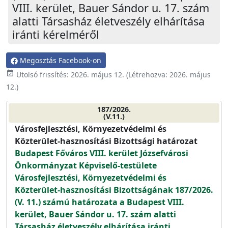
VIII. kerület, Bauer Sándor u. 17. szám
alatti Társasház életveszély elhárítása
iránti kérelméről
Megosztás Facebook-on
event_available
Utolsó frissítés:
2026. május 12.
(Létrehozva:
2026. május
12.
)
187/2026.
(V.11.)
Városfejlesztési, Környezetvédelmi és
Közterület-hasznosítási Bizottsági határozat
Budapest Főváros VIII. kerület Józsefvárosi
Önkormányzat Képviselő-testülete
Városfejlesztési, Környezetvédelmi és
Közterület-hasznosítási Bizottságának 187/2026.
(V. 11.) számú határozata a Budapest VIII.
kerület, Bauer Sándor u. 17. szám alatti
Társasház életveszély elhárítása iránti