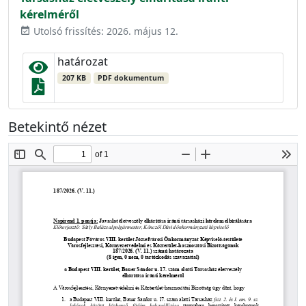
kérelméről
Utolsó frissítés: 2026. május 12.
event_available
határozat
207 KB
PDF dokumentum
Betekintő nézet