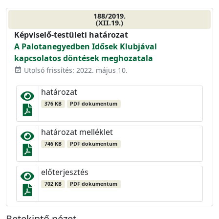
188/2019.
(XII.19.)
Képviselő-testületi határozat
A Palotanegyedben Idősek Klubjával
kapcsolatos döntések meghozatala
Utolsó frissítés: 2022. május 10.
event_available
határozat
376 KB
PDF dokumentum
határozat melléklet
746 KB
PDF dokumentum
előterjesztés
702 KB
PDF dokumentum
Betekintő nézet