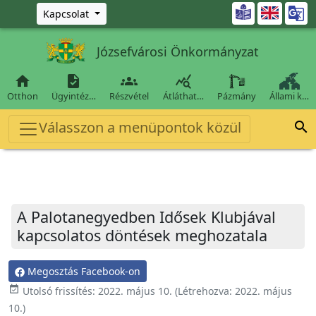
Ugrás a fő tartalomra

Kapcsolat
Józsefvárosi Önkormányzat




Otthon
Ügyintéz…
Részvétel
Átláthat…
Pázmány
Állami k…
Válasszon a menüpontok közül

A Palotanegyedben Idősek Klubjával
kapcsolatos döntések meghozatala
Megosztás Facebook-on
event_available
Utolsó frissítés:
2022. május 10.
(Létrehozva:
2022. május
10.
)