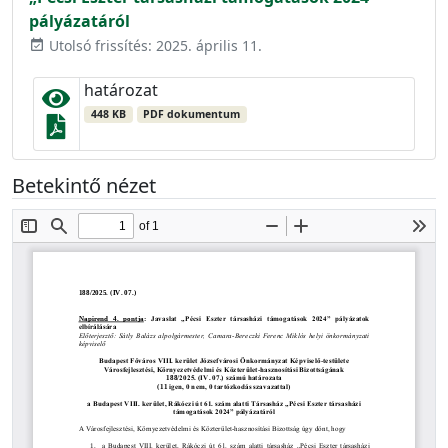
pályázatáról
Utolsó frissítés: 2025. április 11.
event_available
határozat
448 KB
PDF dokumentum
Betekintő nézet