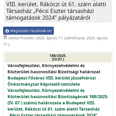
VIII. kerület, Rákóczi út 61. szám alatti
Társasház „Pécsi Eszter társasházi
támogatások 2024” pályázatáról
Megosztás Facebook-on
event_available
Utolsó frissítés:
2025. április 11.
(Létrehozva:
2025. április
11.
)
188/2025.
(IV.07.)
Városfejlesztési, Környezetvédelmi és
Közterület-hasznosítási Bizottsági határozat
Budapest Főváros VIII. kerület Józsefvárosi
Önkormányzat Képviselő-testülete
Városfejlesztési, Környezetvédelmi és
Közterület-hasznosítási Bizottságának 188/2025.
(IV. 07.) számú határozata a Budapest VIII.
kerület, Rákóczi út 61. szám alatti Társasház
„Pécsi Eszter társasházi támogatások 2024”