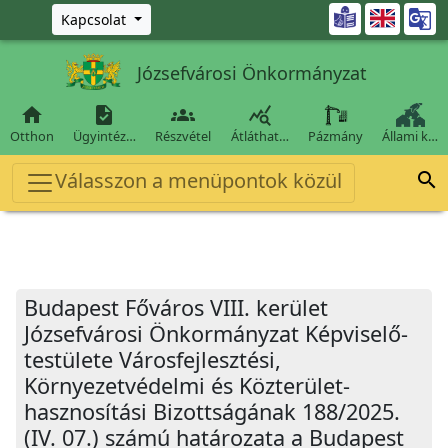
Ugrás a fő tartalomra

Kapcsolat
Józsefvárosi Önkormányzat




Otthon
Ügyintéz…
Részvétel
Átláthat…
Pázmány
Állami k…
Válasszon a menüpontok közül

Budapest Főváros VIII. kerület
Józsefvárosi Önkormányzat Képviselő-
testülete Városfejlesztési,
Környezetvédelmi és Közterület-
hasznosítási Bizottságának 188/2025.
(IV. 07.) számú határozata a Budapest