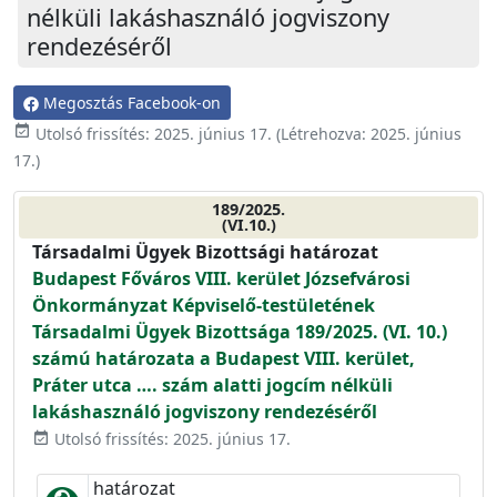
nélküli lakáshasználó jogviszony
rendezéséről
Megosztás Facebook-on
event_available
Utolsó frissítés:
2025. június 17.
(Létrehozva:
2025. június
17.
)
189/2025.
(VI.10.)
Társadalmi Ügyek Bizottsági határozat
Budapest Főváros VIII. kerület Józsefvárosi
Önkormányzat Képviselő-testületének
Társadalmi Ügyek Bizottsága 189/2025. (VI. 10.)
számú határozata a Budapest VIII. kerület,
Práter utca …. szám alatti jogcím nélküli
lakáshasználó jogviszony rendezéséről
Utolsó frissítés: 2025. június 17.
event_available
határozat