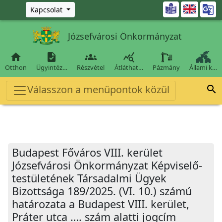
Ugrás a fő tartalomra

Kapcsolat
Józsefvárosi Önkormányzat




Otthon
Ügyintéz…
Részvétel
Átláthat…
Pázmány
Állami k…
Válasszon a menüpontok közül

Budapest Főváros VIII. kerület
Józsefvárosi Önkormányzat Képviselő-
testületének Társadalmi Ügyek
Bizottsága 189/2025. (VI. 10.) számú
határozata a Budapest VIII. kerület,
Práter utca …. szám alatti jogcím