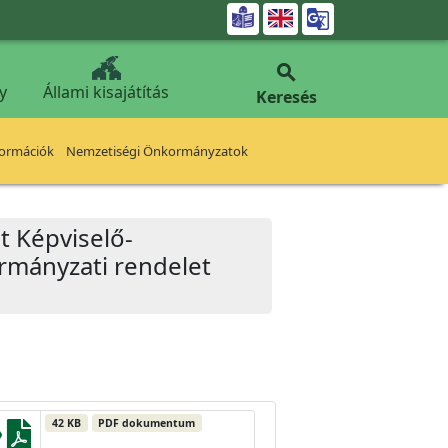


y
Állami kisajátítás
Keresés
formációk
Nemzetiségi Önkormányzatok
t Képviselő-
ormányzati rendelet
42 KB
PDF dokumentum