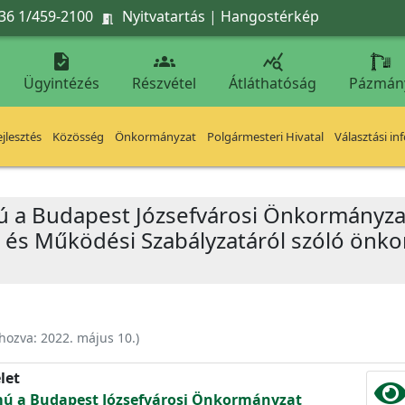
36 1/459-2100
Nyitvatartás
|
Hangostérkép




Ügyintézés
Részvétel
Átláthatóság
Pázmán
jlesztés
Közösség
Önkormányzat
Polgármesteri Hivatal
Választási in
mú a Budapest Józsefvárosi Önkormányza
i és Működési Szabályzatáról szóló önk
ehozva:
2022. május 10.
)
let
ámú a Budapest Józsefvárosi Önkormányzat