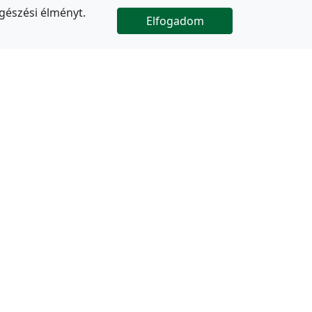
gészési élményt.
Elfogadom

Az oldal folytatódik