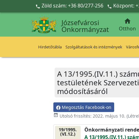
Ugrás a fő tartalomra
Zöld szám: +36 80/277-256
Központ: +



Józsefvárosi
Önkormányzat
Otthon
Hirdetőtábla
Szolgáltatások és intézmények
Városfe
A 13/1995.(IV.11.) szá
testületének Szervezet
módosításáról
Megosztás Facebook-on
event_available
Utolsó frissítés:
2022. május 10.
(Létr
Önkormányzati rende
19/1995.
(VI.12.)
A 13/1995.(IV.11.) sz