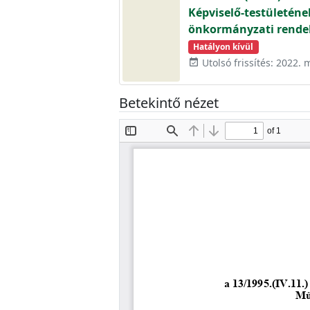
Képviselő-testületéne
önkormányzati rendel
Hatályon kívül
Utolsó frissítés: 2022. 
event_available
Betekintő nézet