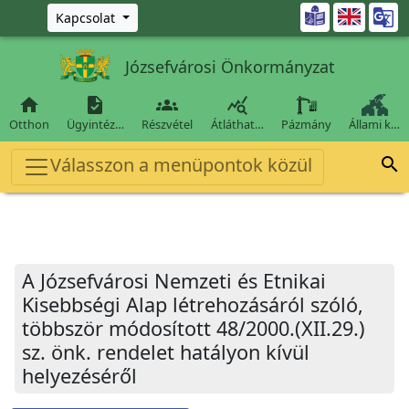
Ugrás a fő tartalomra

Kapcsolat
Józsefvárosi Önkormányzat




Otthon
Ügyintéz…
Részvétel
Átláthat…
Pázmány
Állami k…
Válasszon a menüpontok közül

A Józsefvárosi Nemzeti és Etnikai
Kisebbségi Alap létrehozásáról szóló,
többször módosított 48/2000.(XII.29.)
sz. önk. rendelet hatályon kívül
helyezéséről