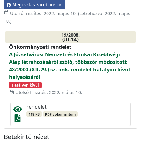
Megosztás Facebook-on
event_available
Utolsó frissítés:
2022. május 10.
(Létrehozva:
2022. május
10.
)
19/2008.
(III.18.)
Önkormányzati rendelet
A Józsefvárosi Nemzeti és Etnikai Kisebbségi
Alap létrehozásáról szóló, többször módosított
48/2000.(XII.29.) sz. önk. rendelet hatályon kívül
helyezéséről
Hatályon kívül
Utolsó frissítés: 2022. május 10.
event_available
rendelet
148 KB
PDF dokumentum
Betekintő nézet