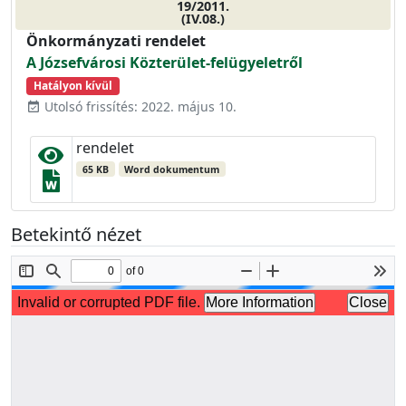
19/2011.
(IV.08.)
Önkormányzati rendelet
A Józsefvárosi Közterület-felügyeletről
Hatályon kívül
Utolsó frissítés: 2022. május 10.
event_available
rendelet
65 KB
Word dokumentum
Betekintő nézet