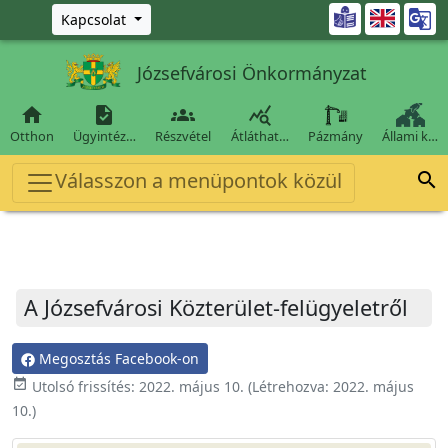
Ugrás a fő tartalomra

Kapcsolat
Józsefvárosi Önkormányzat




Otthon
Ügyintéz…
Részvétel
Átláthat…
Pázmány
Állami k…
Válasszon a menüpontok közül

A Józsefvárosi Közterület-felügyeletről
Megosztás Facebook-on
event_available
Utolsó frissítés:
2022. május 10.
(Létrehozva:
2022. május
10.
)