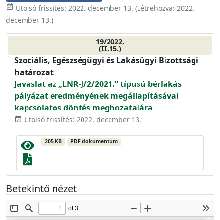
event_available
Utolsó frissítés:
2022. december 13.
(Létrehozva:
2022.
december 13.
)
19/2022.
(II.15.)
Szociális, Egészségügyi és Lakásügyi Bizottsági
határozat
Javaslat az „LNR-J/2/2021.” típusú bérlakás
pályázat eredményének megállapításával
kapcsolatos döntés meghozatalára
Utolsó frissítés: 2022. december 13.
event_available
205 KB
PDF dokumentum
Betekintő nézet