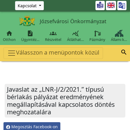
Ugrás a fő tartalomra

Kapcsolat
Józsefvárosi Önkormányzat




Otthon
Ügyintéz…
Részvétel
Átláthat…
Pázmány
Állami k…
Válasszon a menüpontok közül

Javaslat az „LNR-J/2/2021.” típusú
bérlakás pályázat eredményének
megállapításával kapcsolatos döntés
meghozatalára
Megosztás Facebook-on