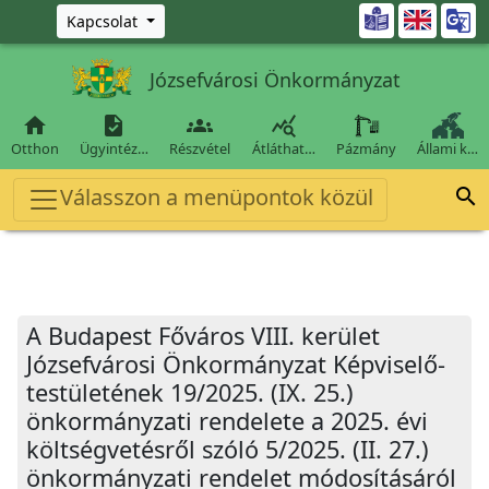
Ugrás a fő tartalomra

Kapcsolat
Józsefvárosi Önkormányzat




Otthon
Ügyintéz…
Részvétel
Átláthat…
Pázmány
Állami k…
Válasszon a menüpontok közül

A Budapest Főváros VIII. kerület
Józsefvárosi Önkormányzat Képviselő-
testületének 19/2025. (IX. 25.)
önkormányzati rendelete a 2025. évi
költségvetésről szóló 5/2025. (II. 27.)
önkormányzati rendelet módosításáról