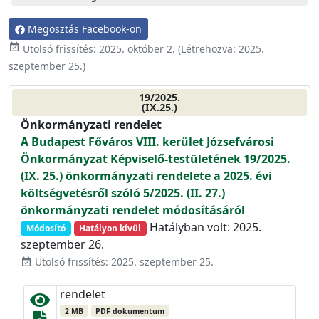
Megosztás Facebook-on
event_available
Utolsó frissítés:
2025. október 2.
(Létrehozva:
2025.
szeptember 25.
)
19/2025.
(IX.25.)
Önkormányzati rendelet
A Budapest Főváros VIII. kerület Józsefvárosi
Önkormányzat Képviselő-testületének 19/2025.
(IX. 25.) önkormányzati rendelete a 2025. évi
költségvetésről szóló 5/2025. (II. 27.)
önkormányzati rendelet módosításáról
Hatályban volt: 2025.
Módosító
Hatályon kívül
szeptember 26.
Utolsó frissítés: 2025. szeptember 25.
event_available
rendelet
2 MB
PDF dokumentum