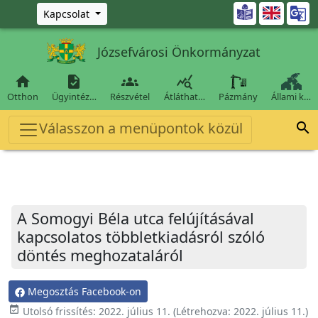
Ugrás a fő tartalomra

Kapcsolat
Józsefvárosi Önkormányzat




Otthon
Ügyintéz…
Részvétel
Átláthat…
Pázmány
Állami k…
Válasszon a menüpontok közül

A Somogyi Béla utca felújításával
kapcsolatos többletkiadásról szóló
döntés meghozataláról
Megosztás Facebook-on
event_available
Utolsó frissítés:
2022. július 11.
(Létrehozva:
2022. július 11.
)