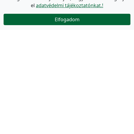
el
adatvédelmi tájékoztatónkat.!
Elfogadom
