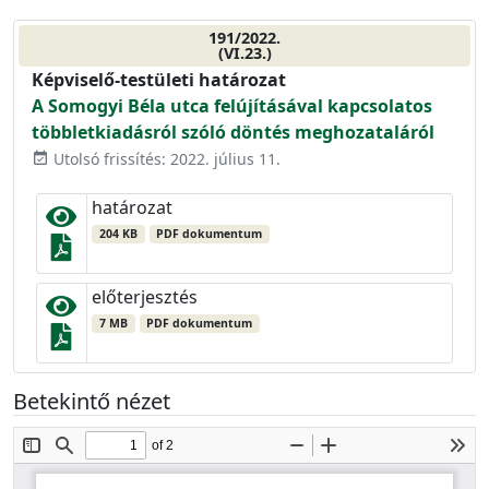
191/2022.
(VI.23.)
Képviselő-testületi határozat
A Somogyi Béla utca felújításával kapcsolatos
többletkiadásról szóló döntés meghozataláról
Utolsó frissítés: 2022. július 11.
event_available
határozat
204 KB
PDF dokumentum
előterjesztés
7 MB
PDF dokumentum
Betekintő nézet