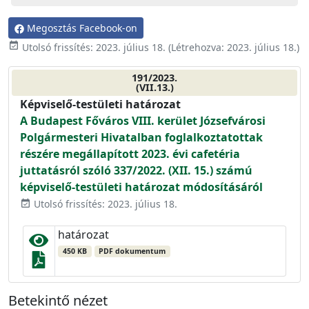
Megosztás Facebook-on
event_available
Utolsó frissítés:
2023. július 18.
(Létrehozva:
2023. július 18.
)
191/2023.
(VII.13.)
Képviselő-testületi határozat
A Budapest Főváros VIII. kerület Józsefvárosi
Polgármesteri Hivatalban foglalkoztatottak
részére megállapított 2023. évi cafetéria
juttatásról szóló 337/2022. (XII. 15.) számú
képviselő-testületi határozat módosításáról
Utolsó frissítés: 2023. július 18.
event_available
határozat
450 KB
PDF dokumentum
Betekintő nézet