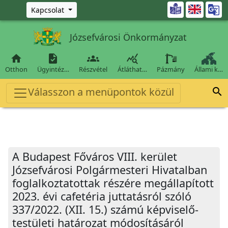
Ugrás a fő tartalomra

Kapcsolat
Józsefvárosi Önkormányzat




Otthon
Ügyintéz…
Részvétel
Átláthat…
Pázmány
Állami k…
Válasszon a menüpontok közül

A Budapest Főváros VIII. kerület
Józsefvárosi Polgármesteri Hivatalban
foglalkoztatottak részére megállapított
2023. évi cafetéria juttatásról szóló
337/2022. (XII. 15.) számú képviselő-
testületi határozat módosításáról