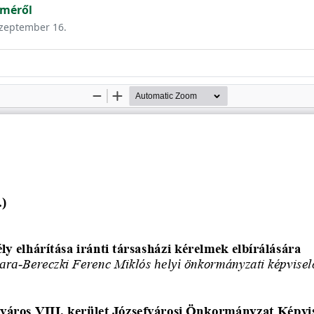
lméről
 szeptember 16.