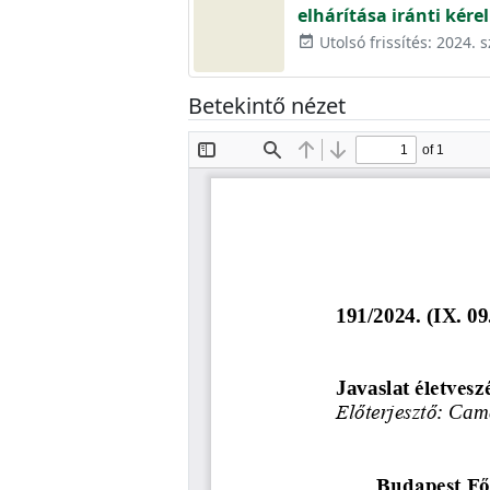
elhárítása iránti kére
Utolsó frissítés: 2024.
event_available
Betekintő nézet