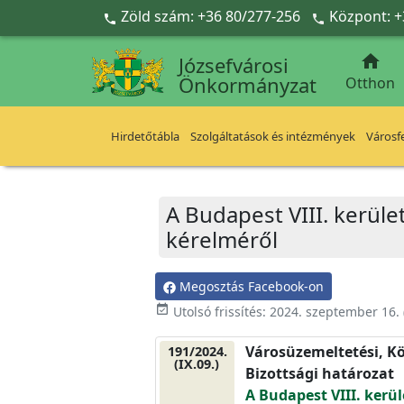
Ugrás a fő tartalomra
Zöld szám: +36 80/277-256
Központ: +



Józsefvárosi
Önkormányzat
Otthon
Hirdetőtábla
Szolgáltatások és intézmények
Városfe
A Budapest VIII. kerület
kérelméről
Megosztás Facebook-on
event_available
Utolsó frissítés:
2024. szeptember 16.
Városüzemeltetési, Kö
191/2024.
(IX.09.)
Bizottsági határozat
A Budapest VIII. kerül