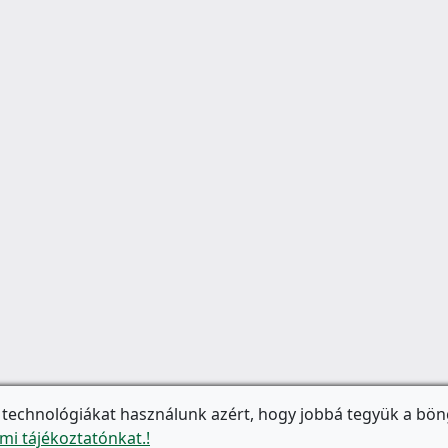
 technológiákat használunk azért, hogy jobbá tegyük a bön
mi tájékoztatónkat.!