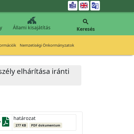


y
Állami kisajátítás
Keresés
formációk
Nemzetiségi Önkormányzatok
zély elhárítása iránti
határozat
277 KB
PDF dokumentum