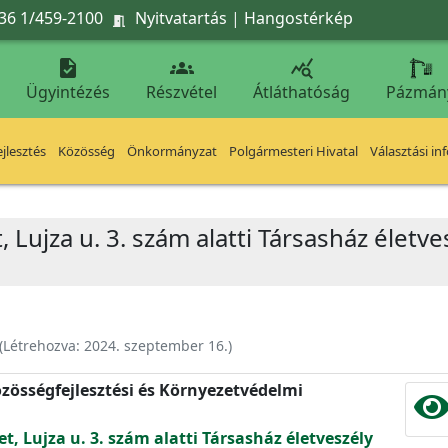
36 1/459-2100
Nyitvatartás
|
Hangostérkép




Ügyintézés
Részvétel
Átláthatóság
Pázmán
jlesztés
Közösség
Önkormányzat
Polgármesteri Hivatal
Választási in
, Lujza u. 3. szám alatti Társasház életves
(Létrehozva:
2024. szeptember 16.
)
zösségfejlesztési és Környezetvédelmi
et, Lujza u. 3. szám alatti Társasház életveszély