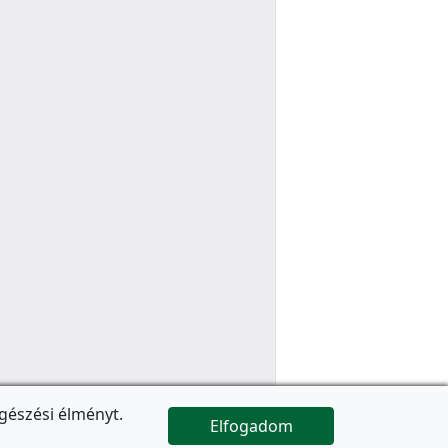
gészési élményt.
Elfogadom

Az oldal folytatódik