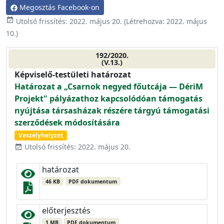
Megosztás Facebook-on
event_available
Utolsó frissítés:
2022. május 20.
(Létrehozva:
2022. május
10.
)
192/2020.
(V.13.)
Képviselő-testületi határozat
Határozat a „Csarnok negyed főutcája — DériM
Projekt" pályázathoz kapcsolódóan támogatás
nyújtása társasházak részére tárgyú támogatási
szerződések módosítására
Veszélyhelyzet
Utolsó frissítés: 2022. május 20.
event_available
határozat
46 KB
PDF dokumentum
előterjesztés
1 MB
PDF dokumentum