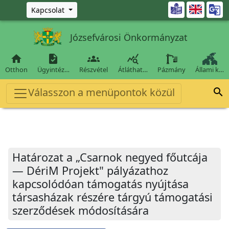
Ugrás a fő tartalomra

Kapcsolat
Józsefvárosi Önkormányzat




Otthon
Ügyintéz…
Részvétel
Átláthat…
Pázmány
Állami k…
Válasszon a menüpontok közül

Határozat a „Csarnok negyed főutcája
— DériM Projekt" pályázathoz
kapcsolódóan támogatás nyújtása
társasházak részére tárgyú támogatási
szerződések módosítására