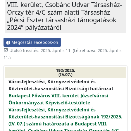
VIII. kerület, Csobánc Udvar Társasház-
Orczy tér 4/C szám alatti Társasház
„Pécsi Eszter társasházi támogatások
2024” pályázatáról
Megosztás Facebook-on
event_available
Utolsó frissítés:
2025. április 11.
(Létrehozva:
2025. április
11.
)
192/2025.
(IV.07.)
Városfejlesztési, Környezetvédelmi és
Közterület-hasznosítási Bizottsági határozat
Budapest Főváros VIII. kerület Józsefvárosi
Önkormányzat Képviselő-testülete
Városfejlesztési, Környezetvédelmi és
Közterület-hasznosítási Bizottságának 192/2025.
(IV. 07.) számú határozata a Budapest VIII.
kerület, Csobánc Udvar Társasház-Orczy tér 4/C