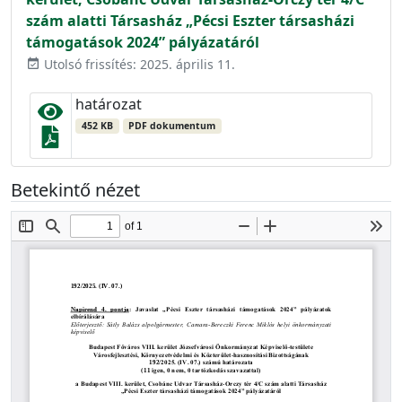
szám alatti Társasház „Pécsi Eszter társasházi
támogatások 2024” pályázatáról
Utolsó frissítés: 2025. április 11.
event_available
határozat
452 KB
PDF dokumentum
Betekintő nézet