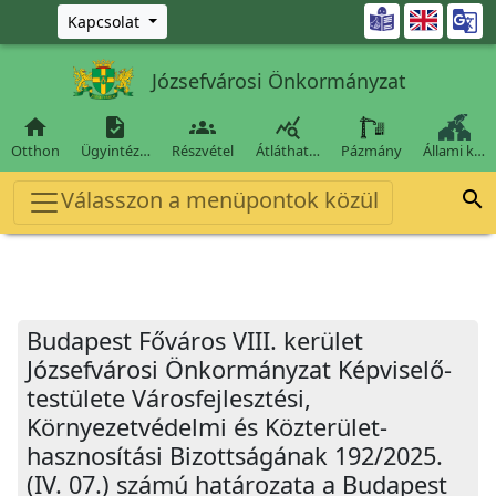
Ugrás a fő tartalomra

Kapcsolat
Józsefvárosi Önkormányzat




Otthon
Ügyintéz…
Részvétel
Átláthat…
Pázmány
Állami k…
Válasszon a menüpontok közül

Budapest Főváros VIII. kerület
Józsefvárosi Önkormányzat Képviselő-
testülete Városfejlesztési,
Környezetvédelmi és Közterület-
hasznosítási Bizottságának 192/2025.
(IV. 07.) számú határozata a Budapest