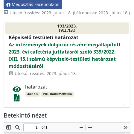
Megosztás Facebook-on
event_available
Utolsó frissítés:
2023. július 18.
(Létrehozva:
2023. július 18.
)
193/2023.
(VII.13.)
Képviselő-testületi határozat
Az intézmények dolgozói részére megállapított
2023. évi cafetéria juttatásról szóló 339/2022.
(XII. 15.) számú képviselő-testületi határozat
módosításáról
Utolsó frissítés: 2023. július 18.
event_available
határozat
449 KB
PDF dokumentum
Betekintő nézet