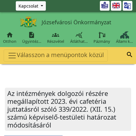
Ugrás a fő tartalomra

Kapcsolat
Józsefvárosi Önkormányzat




Otthon
Ügyintéz…
Részvétel
Átláthat…
Pázmány
Állami k…
Válasszon a menüpontok közül

Az intézmények dolgozói részére
megállapított 2023. évi cafetéria
juttatásról szóló 339/2022. (XII. 15.)
számú képviselő-testületi határozat
módosításáról