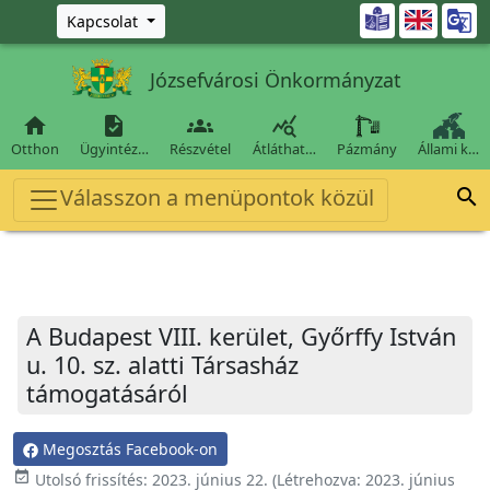
Ugrás a fő tartalomra

Kapcsolat
Józsefvárosi Önkormányzat




Otthon
Ügyintéz…
Részvétel
Átláthat…
Pázmány
Állami k…
Válasszon a menüpontok közül

A Budapest VIII. kerület, Győrffy István
u. 10. sz. alatti Társasház
támogatásáról
Megosztás Facebook-on
event_available
Utolsó frissítés:
2023. június 22.
(Létrehozva:
2023. június