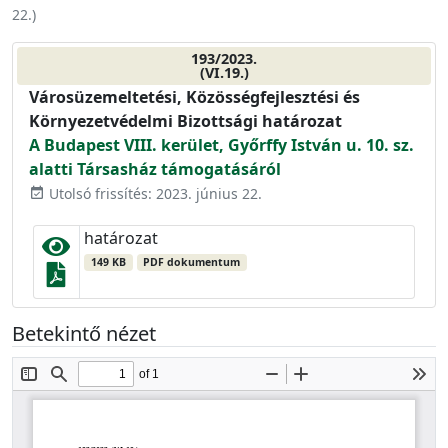
22.
)
193/2023.
(VI.19.)
Városüzemeltetési, Közösségfejlesztési és
Környezetvédelmi Bizottsági határozat
A Budapest VIII. kerület, Győrffy István u. 10. sz.
alatti Társasház támogatásáról
Utolsó frissítés: 2023. június 22.
event_available
határozat
149 KB
PDF dokumentum
Betekintő nézet