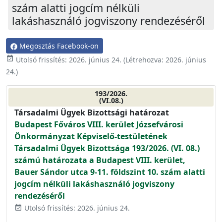
szám alatti jogcím nélküli
lakáshasználó jogviszony rendezéséről
Megosztás Facebook-on
event_available
Utolsó frissítés:
2026. június 24.
(Létrehozva:
2026. június
24.
)
193/2026.
(VI.08.)
Társadalmi Ügyek Bizottsági határozat
Budapest Főváros VIII. kerület Józsefvárosi
Önkormányzat Képviselő-testületének
Társadalmi Ügyek Bizottsága 193/2026. (VI. 08.)
számú határozata a Budapest VIII. kerület,
Bauer Sándor utca 9-11. földszint 10. szám alatti
jogcím nélküli lakáshasználó jogviszony
rendezéséről
Utolsó frissítés: 2026. június 24.
event_available