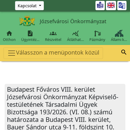
Ugrás a fő tartalomra

Kapcsolat
Józsefvárosi Önkormányzat




Otthon
Ügyintéz…
Részvétel
Átláthat…
Pázmány
Állami k…
Válasszon a menüpontok közül

Budapest Főváros VIII. kerület
Józsefvárosi Önkormányzat Képviselő-
testületének Társadalmi Ügyek
Bizottsága 193/2026. (VI. 08.) számú
határozata a Budapest VIII. kerület,
Bauer Sándor utca 9-11. földszint 10.