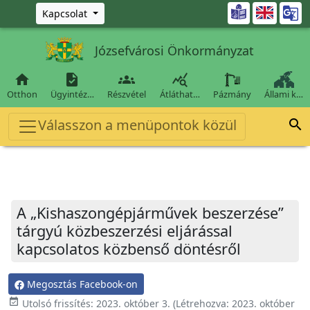
Ugrás a fő tartalomra

Kapcsolat
Józsefvárosi Önkormányzat




Otthon
Ügyintéz…
Részvétel
Átláthat…
Pázmány
Állami k…
Válasszon a menüpontok közül

A „Kishaszongépjárművek beszerzése”
tárgyú közbeszerzési eljárással
kapcsolatos közbenső döntésről
Megosztás Facebook-on
event_available
Utolsó frissítés:
2023. október 3.
(Létrehozva:
2023. október