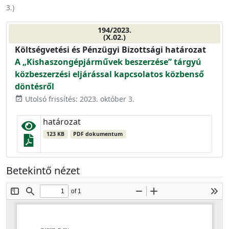
3.
)
194/2023.
(X.02.)
Költségvetési és Pénzügyi Bizottsági határozat
A „Kishaszongépjárművek beszerzése” tárgyú
közbeszerzési eljárással kapcsolatos közbenső
döntésről
Utolsó frissítés: 2023. október 3.
event_available
határozat
123 KB
PDF dokumentum
Betekintő nézet