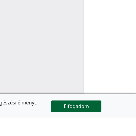
gészési élményt.
Elfogadom

Az oldal folytatódik