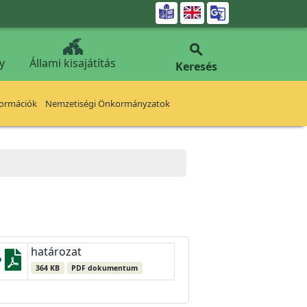


y
Állami kisajátítás
Keresés
formációk
Nemzetiségi Önkormányzatok
határozat
364 KB
PDF dokumentum