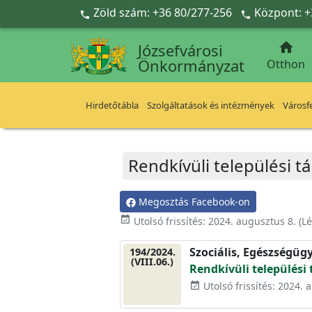
Ugrás a fő tartalomra
Zöld szám: +36 80/277-256
Központ: +



Józsefvárosi
Önkormányzat
Otthon
Hirdetőtábla
Szolgáltatások és intézmények
Városfe
Rendkívüli települési 
Megosztás Facebook-on
event_available
Utolsó frissítés:
2024. augusztus 8.
(Lé
Szociális, Egészségüg
194/2024.
(VIII.06.)
Rendkívüli települési
Utolsó frissítés: 2024. 
event_available