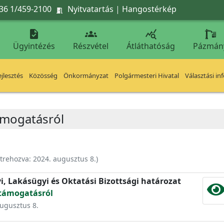
36 1/459-2100
Nyitvatartás
|
Hangostérkép




Ügyintézés
Részvétel
Átláthatóság
Pázmán
jlesztés
Közösség
Önkormányzat
Polgármesteri Hivatal
Választási in
támogatásról
trehozva:
2024. augusztus 8.
)
yi, Lakásügyi és Oktatási Bizottsági határozat
 támogatásról
augusztus 8.