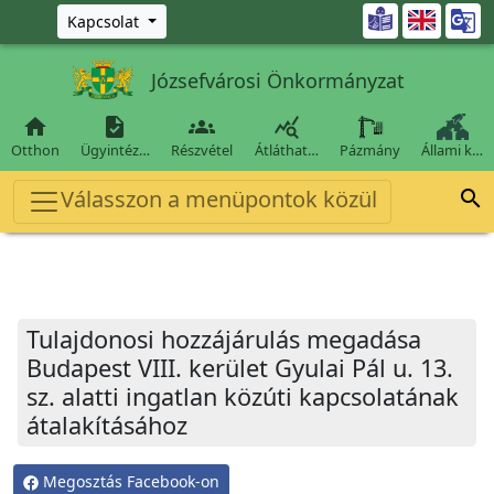
Ugrás a fő tartalomra

Kapcsolat
Józsefvárosi Önkormányzat




Otthon
Ügyintéz…
Részvétel
Átláthat…
Pázmány
Állami k…
Válasszon a menüpontok közül

Tulajdonosi hozzájárulás megadása
Budapest VIII. kerület Gyulai Pál u. 13.
sz. alatti ingatlan közúti kapcsolatának
átalakításához
Megosztás Facebook-on