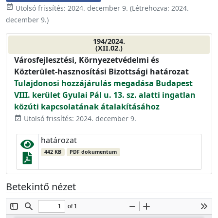
event_available
Utolsó frissítés:
2024. december 9.
(Létrehozva:
2024.
december 9.
)
194/2024.
(XII.02.)
Városfejlesztési, Környezetvédelmi és
Közterület-hasznosítási Bizottsági határozat
Tulajdonosi hozzájárulás megadása Budapest
VIII. kerület Gyulai Pál u. 13. sz. alatti ingatlan
közúti kapcsolatának átalakításához
Utolsó frissítés: 2024. december 9.
event_available
határozat
442 KB
PDF dokumentum
Betekintő nézet