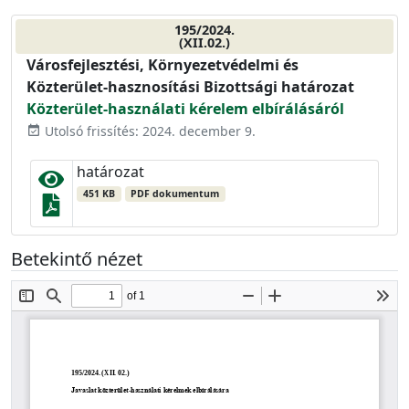
195/2024.
(XII.02.)
Városfejlesztési, Környezetvédelmi és
Közterület-hasznosítási Bizottsági határozat
Közterület-használati kérelem elbírálásáról
Utolsó frissítés: 2024. december 9.
event_available
határozat
451 KB
PDF dokumentum
Betekintő nézet