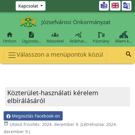
Ugrás a fő tartalomra

Kapcsolat
Józsefvárosi Önkormányzat




Otthon
Ügyintéz…
Részvétel
Átláthat…
Pázmány
Állami k…
Válasszon a menüpontok közül

Közterület-használati kérelem
elbírálásáról
Megosztás Facebook-on
event_available
Utolsó frissítés:
2024. december 9.
(Létrehozva:
2024.
december 9.
)