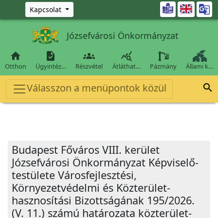
Ugrás a fő tartalomra

Kapcsolat
Józsefvárosi Önkormányzat




Otthon
Ügyintéz…
Részvétel
Átláthat…
Pázmány
Állami k…
Válasszon a menüpontok közül

Budapest Főváros VIII. kerület
Józsefvárosi Önkormányzat Képviselő-
testülete Városfejlesztési,
Környezetvédelmi és Közterület-
hasznosítási Bizottságának 195/2026.
(V. 11.) számú határozata közterület-