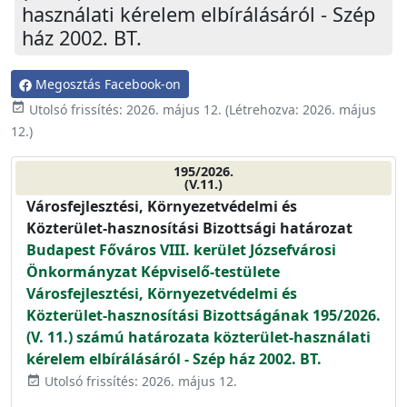
használati kérelem elbírálásáról - Szép
ház 2002. BT.
Megosztás Facebook-on
event_available
Utolsó frissítés:
2026. május 12.
(Létrehozva:
2026. május
12.
)
195/2026.
(V.11.)
Városfejlesztési, Környezetvédelmi és
Közterület-hasznosítási Bizottsági határozat
Budapest Főváros VIII. kerület Józsefvárosi
Önkormányzat Képviselő-testülete
Városfejlesztési, Környezetvédelmi és
Közterület-hasznosítási Bizottságának 195/2026.
(V. 11.) számú határozata közterület-használati
kérelem elbírálásáról - Szép ház 2002. BT.
Utolsó frissítés: 2026. május 12.
event_available