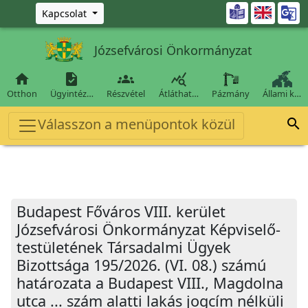
Ugrás a fő tartalomra

Kapcsolat
Józsefvárosi Önkormányzat




Otthon
Ügyintéz…
Részvétel
Átláthat…
Pázmány
Állami k…
Válasszon a menüpontok közül

Budapest Főváros VIII. kerület
Józsefvárosi Önkormányzat Képviselő-
testületének Társadalmi Ügyek
Bizottsága 195/2026. (VI. 08.) számú
határozata a Budapest VIII., Magdolna
utca ... szám alatti lakás jogcím nélküli