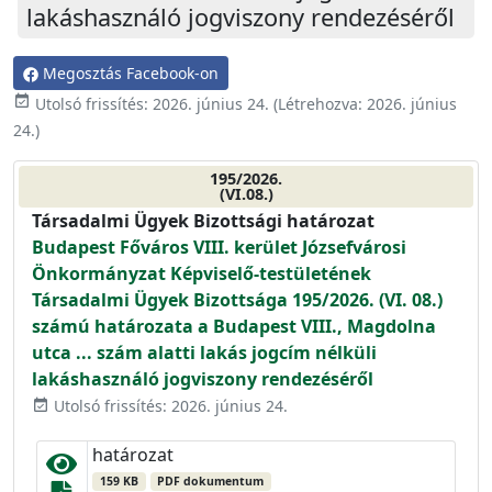
lakáshasználó jogviszony rendezéséről
Megosztás Facebook-on
event_available
Utolsó frissítés:
2026. június 24.
(Létrehozva:
2026. június
24.
)
195/2026.
(VI.08.)
Társadalmi Ügyek Bizottsági határozat
Budapest Főváros VIII. kerület Józsefvárosi
Önkormányzat Képviselő-testületének
Társadalmi Ügyek Bizottsága 195/2026. (VI. 08.)
számú határozata a Budapest VIII., Magdolna
utca ... szám alatti lakás jogcím nélküli
lakáshasználó jogviszony rendezéséről
Utolsó frissítés: 2026. június 24.
event_available
határozat
159 KB
PDF dokumentum