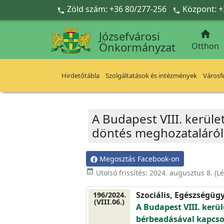
Ugrás a fő tartalomra
Zöld szám: +36 80/277-256
Központ: +



Józsefvárosi
Önkormányzat
Otthon
Hirdetőtábla
Szolgáltatások és intézmények
Városfe
A Budapest VIII. kerület
döntés meghozataláról
Megosztás Facebook-on
event_available
Utolsó frissítés:
2024. augusztus 8.
(Lé
Szociális, Egészségüg
196/2024.
(VIII.06.)
A Budapest VIII. kerüle
bérbeadásával kapcso