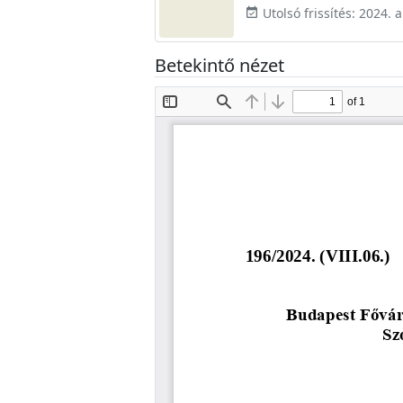
Utolsó frissítés: 2024. 
event_available
Betekintő nézet