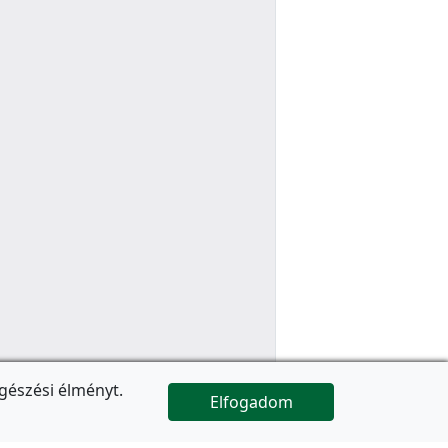
gészési élményt.
Elfogadom

Az oldal folytatódik