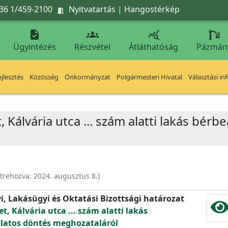
36 1/459-2100
Nyitvatartás
|
Hangostérkép




Ügyintézés
Részvétel
Átláthatóság
Pázmán
jlesztés
Közösség
Önkormányzat
Polgármesteri Hivatal
Választási in
, Kálvária utca ... szám alatti lakás bér
trehozva:
2024. augusztus 8.
)
yi, Lakásügyi és Oktatási Bizottsági határozat
t, Kálvária utca ... szám alatti lakás
latos döntés meghozataláról