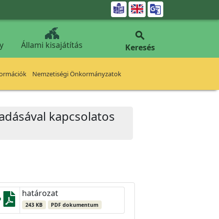


y
Állami kisajátítás
Keresés
formációk
Nemzetiségi Önkormányzatok
beadásával kapcsolatos
határozat
243 KB
PDF dokumentum