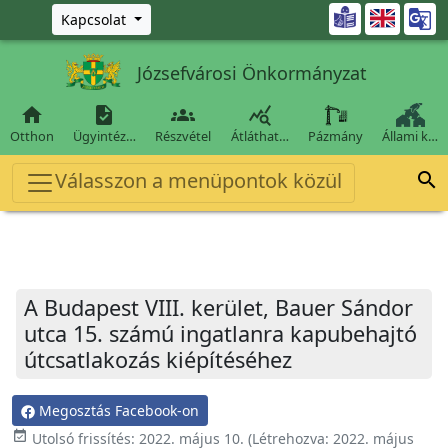
Ugrás a fő tartalomra

Kapcsolat
Józsefvárosi Önkormányzat




Otthon
Ügyintéz…
Részvétel
Átláthat…
Pázmány
Állami k…
Válasszon a menüpontok közül

A Budapest VIII. kerület, Bauer Sándor
utca 15. számú ingatlanra kapubehajtó
útcsatlakozás kiépítéséhez
Megosztás Facebook-on
event_available
Utolsó frissítés:
2022. május 10.
(Létrehozva:
2022. május