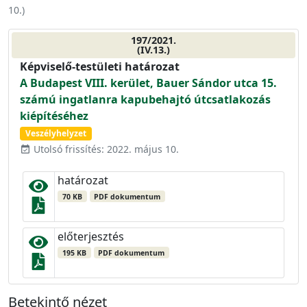
10.
)
197/2021.
(IV.13.)
Képviselő-testületi határozat
A Budapest VIII. kerület, Bauer Sándor utca 15.
számú ingatlanra kapubehajtó útcsatlakozás
kiépítéséhez
Veszélyhelyzet
Utolsó frissítés: 2022. május 10.
event_available
határozat
70 KB
PDF dokumentum
előterjesztés
195 KB
PDF dokumentum
Betekintő nézet