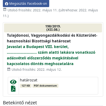
Megosztás Facebook-on
event_available
Utolsó frissítés:
2022. május 11.
(Létrehozva:
2022. május
11.
)
198/2019.
(XII.08.)
Tulajdonosi, Vagyongazdálkodási és Közterület-
hasznosítási Bizottsági határozat
Javaslat a Budapest VIII. kerület,
……………………... szám alatti lakásra vonatkozó
adásvételi előszerződés megkötésével
kapcsolatos döntés meghozatalára
Utolsó frissítés: 2022. május 12.
event_available
határozat
127 KB
PDF dokumentum
Betekintő nézet