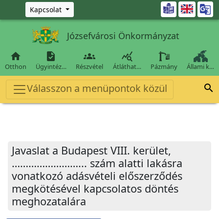
Ugrás a fő tartalomra

Kapcsolat
Józsefvárosi Önkormányzat




Otthon
Ügyintéz…
Részvétel
Átláthat…
Pázmány
Állami k…
Válasszon a menüpontok közül

Javaslat a Budapest VIII. kerület,
……………………... szám alatti lakásra
vonatkozó adásvételi előszerződés
megkötésével kapcsolatos döntés
meghozatalára