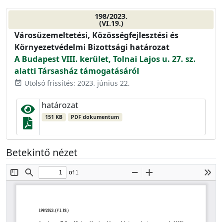
198/2023.
(VI.19.)
Városüzemeltetési, Közösségfejlesztési és
Környezetvédelmi Bizottsági határozat
A Budapest VIII. kerület, Tolnai Lajos u. 27. sz.
alatti Társasház támogatásáról
Utolsó frissítés: 2023. június 22.
event_available
határozat
151 KB
PDF dokumentum
Betekintő nézet