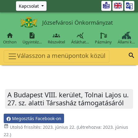
Ugrás a fő tartalomra

Kapcsolat
Józsefvárosi Önkormányzat




Otthon
Ügyintéz…
Részvétel
Átláthat…
Pázmány
Állami k…
Válasszon a menüpontok közül

A Budapest VIII. kerület, Tolnai Lajos u.
27. sz. alatti Társasház támogatásáról
Megosztás Facebook-on
event_available
Utolsó frissítés:
2023. június 22.
(Létrehozva:
2023. június
22.
)