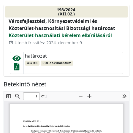
198/2024.
(XII.02.)
Városfejlesztési, Környezetvédelmi és
Közterület-hasznosítási Bizottsági határozat
Közterület-használati kérelem elbírálásáról
Utolsó frissítés: 2024. december 9.
event_available
határozat
437 KB
PDF dokumentum
Betekintő nézet