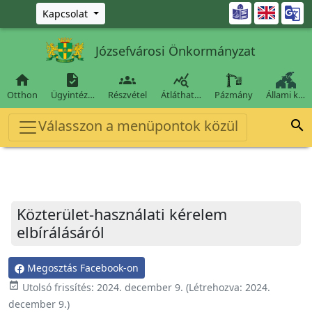
Ugrás a fő tartalomra

Kapcsolat
Józsefvárosi Önkormányzat




Otthon
Ügyintéz…
Részvétel
Átláthat…
Pázmány
Állami k…
Válasszon a menüpontok közül

Közterület-használati kérelem
elbírálásáról
Megosztás Facebook-on
event_available
Utolsó frissítés:
2024. december 9.
(Létrehozva:
2024.
december 9.
)