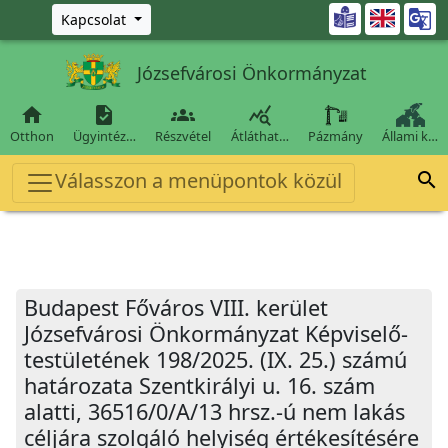
Ugrás a fő tartalomra

Kapcsolat
Józsefvárosi Önkormányzat




Otthon
Ügyintéz…
Részvétel
Átláthat…
Pázmány
Állami k…
Válasszon a menüpontok közül

Budapest Főváros VIII. kerület
Józsefvárosi Önkormányzat Képviselő-
testületének 198/2025. (IX. 25.) számú
határozata Szentkirályi u. 16. szám
alatti, 36516/0/A/13 hrsz.-ú nem lakás
céljára szolgáló helyiség értékesítésére