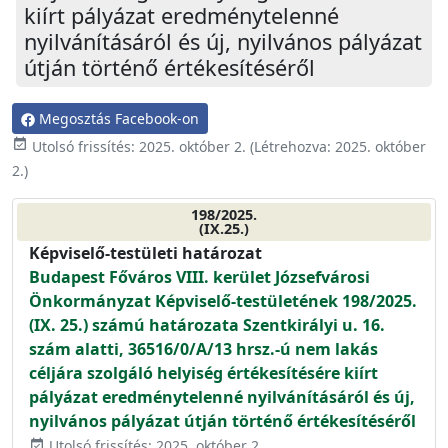
kiírt pályázat eredménytelenné
nyilvánításáról és új, nyilvános pályázat
útján történő értékesítéséről
Megosztás Facebook-on
event_available
Utolsó frissítés:
2025. október 2.
(Létrehozva:
2025. október
2.
)
198/2025.
(IX.25.)
Képviselő-testületi határozat
Budapest Főváros VIII. kerület Józsefvárosi
Önkormányzat Képviselő-testületének 198/2025.
(IX. 25.) számú határozata Szentkirályi u. 16.
szám alatti, 36516/0/A/13 hrsz.-ú nem lakás
céljára szolgáló helyiség értékesítésére kiírt
pályázat eredménytelenné nyilvánításáról és új,
nyilvános pályázat útján történő értékesítéséről
Utolsó frissítés: 2025. október 2.
event_available