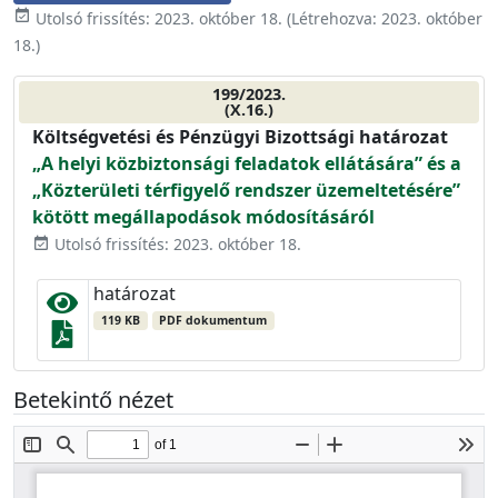
event_available
Utolsó frissítés:
2023. október 18.
(Létrehozva:
2023. október
18.
)
199/2023.
(X.16.)
Költségvetési és Pénzügyi Bizottsági határozat
„A helyi közbiztonsági feladatok ellátására” és a
„Közterületi térfigyelő rendszer üzemeltetésére”
kötött megállapodások módosításáról
Utolsó frissítés: 2023. október 18.
event_available
határozat
119 KB
PDF dokumentum
Betekintő nézet