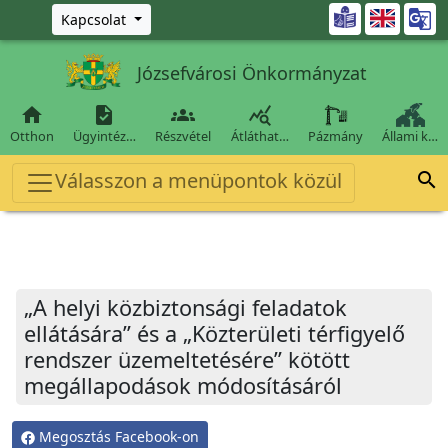
Ugrás a fő tartalomra

Kapcsolat
Józsefvárosi Önkormányzat




Otthon
Ügyintéz…
Részvétel
Átláthat…
Pázmány
Állami k…
Válasszon a menüpontok közül

„A helyi közbiztonsági feladatok
ellátására” és a „Közterületi térfigyelő
rendszer üzemeltetésére” kötött
megállapodások módosításáról
Megosztás Facebook-on